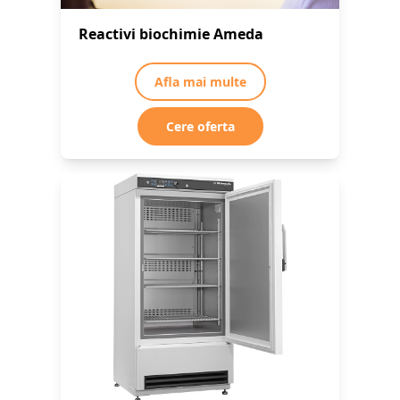
Reactivi biochimie Ameda
Afla mai multe
Cere oferta