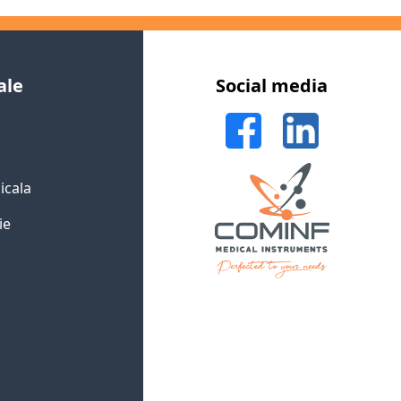
ale
Social media
icala
ie