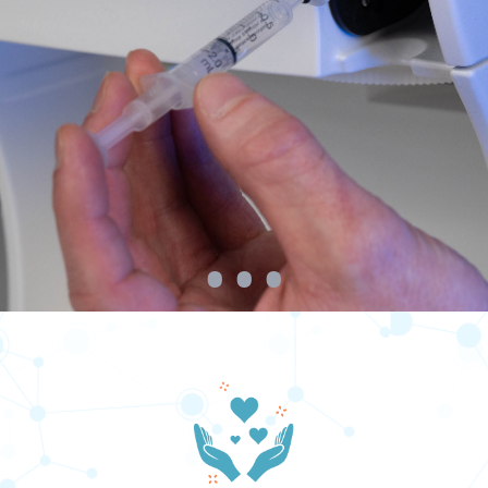
•
•
•