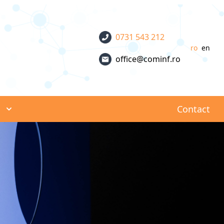
0731 543 212
ro
en
office@cominf.ro
Powere
by
Translat
i
Contact