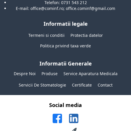
Telefon: 0731 543 212
fiecare 15 mm) pentru o amenajare
E-mail: office@cominf.ro; office.cominf@gmail.com
interioara flexibila;
·
Interiorul dispune de patru sertare din
Informatii legale
aluminiu, ajustabile pe inaltime cu
ajutorul unor telescoape cu opritoare.
Termeni si conditii
Protectia datelor
Inaltime de stivuire: 18 cm;
Politica privind taxa verde
·
Capacitate: 300 litri;
·
Setare temperatura: -32 ⁰C.
Informatii Generale
Despre Noi
Produse
Service Aparatura Medicala
Servicii De Stomatologie
Certificate
Contact
Social media